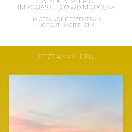
JA, YOGA! MIT PIA
IM YOGASTUDIO »20 MORGEN«
IM GESUNDHEITSZENTRUM
HOFGUT HABITZHEIM
JETZT ANMELDEN: