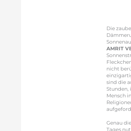
Die zaube
Dämmeru
Sonnenau
AMRIT V
Sonnenstr
Fleckche
nicht ber
einzigart
sind die 
Stunden, 
Mensch in
Religion
aufgeford
Genau die
Tages nut