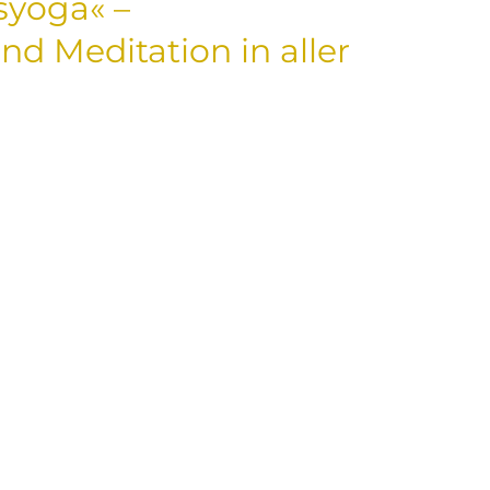
yoga« –
d Meditation in aller
ENAUFGA