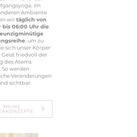
fgangsyoga. Im
onderen Ambiente
ren wir
täglich von
 bis 06:00 Uhr die
neunzigminütige
ngsreihe
, um zu
ie sich unser Körper
Geist friedvoll der
 des Atems
. So werden
liche Veränderungen
nd sichtbar.
MEINE
GAKONZEPTE