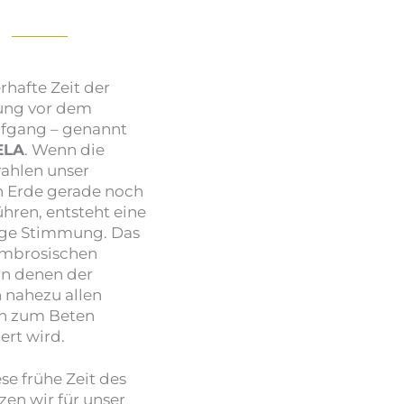
rhafte Zeit der
ng vor dem
fgang – genannt
ELA
. Wenn die
ahlen unser
n Erde gerade noch
ühren, entsteht eine
ige Stimmung. Das
ambrosischen
in denen der
 nahezu allen
en zum Beten
ert wird.
se frühe Zeit des
zen wir für unser