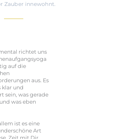
r Zauber innewohnt.
mental richtet uns
nnenaufgangsyoga
ig auf die
ichen
orderungen aus. Es
s klar und
rt sein, was gerade
 und was eben
allem ist es eine
nderschöne Art
e, Zeit mit Dir