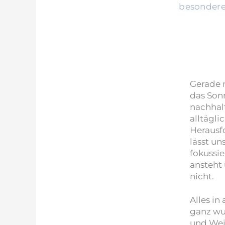
besondere
Gerade 
das So
nachhalt
alltägl
Herausf
lässt un
fokussie
ansteht
nicht.
Alles in 
ganz wu
und Weis