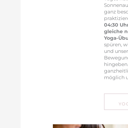
Sonnenau
ganz bes
praktizie
04:30 Uhr
gleiche 
Yoga-Übu
spüren, w
und unser 
Bewegung
hingeben
ganzheit
möglich u
YO